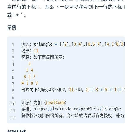
当前行的下标 i ，那么下一步可以移动到下一行的下标 i
或 i + 1 。
示例
输入：triangle 
=
[
[
2
]
,
[
3
,
4
]
,
[
6
,
5
,
7
]
,
[
4
,
1
,
8
,
3
]
]
输出：
11
解释：如下面简图所示：

2
3
4
6
5
7
4
1
8
3
自顶向下的最小路径和为 
11
（即，
2
+
3
+
5
+
1
=
11
）
来源：力扣（
LeetCode
）

链接：https
:
/
/
leetcode
.
cn
/
problems
/
triangle
