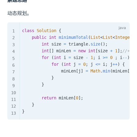
解题思路
动态规划。
class
Solution
{
public
int
minimumTotal
(
List
<
List
<
Integer
>
>
int
 size 
=
 triangle
.
size
(
)
;
int
[
]
 minLen 
=
new
int
[
size 
+
1
]
;
//+1
for
(
int
 i 
=
 size 
-
1
;
 i 
>=
0
;
 i
--
)
{
for
(
int
 j 
=
0
;
 j 
<=
 i
;
 j
++
)
{
                minLen
[
j
]
=
Math
.
min
(
minLen
[
j
]
,
}
}
return
 minLen
[
0
]
;
}
}