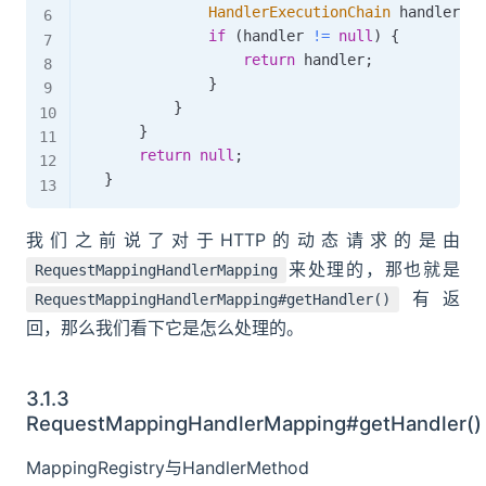
HandlerExecutionChain
 handler 
=
 
if
(
handler 
!=
null
)
{
return
 handler
;
}
}
}
return
null
;
}
我们之前说了对于HTTP的动态请求的是由
来处理的，那也就是
RequestMappingHandlerMapping
有返
RequestMappingHandlerMapping#getHandler()
回，那么我们看下它是怎么处理的。
3.1.3
RequestMappingHandlerMapping#getHandler()
MappingRegistry与HandlerMethod