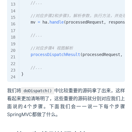
//...
//对应步骤2和步骤3，解析参数，执行方法，并处理方
    mv 
=
 ha
.
handle
(
processedRequest
,
 response
,
 
//...
//对应步骤4 视图解析
processDispatchResult
(
processedRequest
,
 res
//...
}
我们将
中比较重要的源码拿了出来，这样
doDispatch()
看起来更加清晰明了，这些重要的源码就分别对应我们上
面说的4个步骤。下面我们会一一说一下每个步骤
SpringMVC都做了什么。