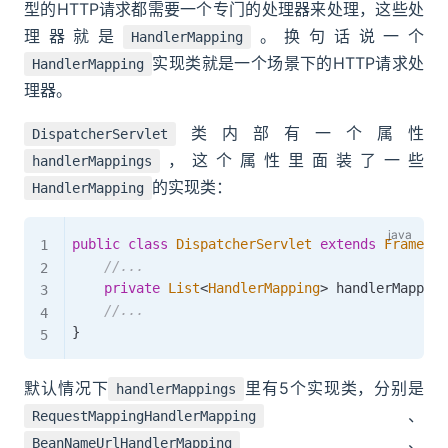
型的HTTP请求都需要一个专门的处理器来处理，这些处
理器就是
。换句话说一个
HandlerMapping
实现类就是一个场景下的HTTP请求处
HandlerMapping
理器。
类内部有一个属性
DispatcherServlet
，这个属性里面装了一些
handlerMappings
的实现类：
HandlerMapping
public
class
DispatcherServlet
extends
Framewor
//...
private
List
<
HandlerMapping
>
 handlerMapping
//...
}
默认情况下
里有5个实现类，分别是
handlerMappings
、
RequestMappingHandlerMapping
、
BeanNameUrlHandlerMapping