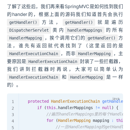
了解了这些后，我们再来看SpringMVC是如何找到我们
的hander的，根据上面的源码我们知道首先会执行
方法，
就是遍历
getHandler()
getHandler()
类内
的所有
DispatcherServlet
handlerMappings
，挨个调用它们的
方
HandlerMapping
getHandler()
法，谁先有返回就代表找到了（这里返回的是
，而非
，主
HandlerExecutionChain
HandlerMapping
要原因是
封装了一些拦截器，
HandlerExecutionChain
我们讲到拦截器时再说，大家可以简单认为
和
是一样
HandlerExecutionChain
HandlerMapping
的）。
protected
HandlerExecutionChain
getHandler
(
H
if
(
this
.
handlerMappings 
!=
null
)
{
//遍历handlerMappings里的每个Handle
for
(
HandlerMapping
 mapping 
:
this
.
h
//一旦HandlerMapping的getHan