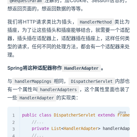
注解的，加Cookie、Session信息的，
@RequestParam
想返回页面的，想返回数据的等等。
我们将HTTP请求类比为插头，
类比为
HandlerMethod
插座，为了让这些插头和插座能够结合，就需要一个适配
器，插头插在适配器上，适配器插在插座上，这样任何类
型的请求，任何不同的处理方法，都会有一个适配器来处
理。
Spring将这种适配器称作
。
HandlerAdapter
与
相同，
内部也
handlerMappings
DispatcherServlet
有一个属性叫
，这个属性里面也装了
handlerAdapters
一些
的实现类：
HandlerAdapter
public
class
DispatcherServlet
extends
Framewor
//...
private
List
<
HandlerAdapter
>
 handlerAdapter
//...