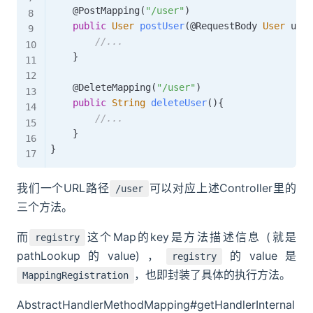
@PostMapping
(
"/user"
)
public
User
postUser
(
@RequestBody
User
 user
//...
}
@DeleteMapping
(
"/user"
)
public
String
deleteUser
(
)
{
//...
}
}
我们一个URL路径
可以对应上述Controller里的
/user
三个方法。
而
这个Map的key是方法描述信息 (就是
registry
pathLookup的value)，
的value是
registry
，也即封装了具体的执行方法。
MappingRegistration
AbstractHandlerMethodMapping#getHandlerInternal