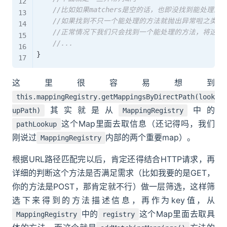
//比如如果matchers是空的话，也即没找到能处理的
//如果找到不只一个能处理的方法就抛出异常啦之类的
//正常情况下我们只会找到一个能处理的方法，将这个
//...
}
这里很容易想到
this.mappingRegistry.getMappingsByDirectPath(look
其实就是从
中的
upPath)
MappingRegistry
这个Map里面去取信息（还记得吗，我们
pathLookup
刚说过
内部的两个重要map）。
MappingRegistry
根据URL路径匹配完以后，肯定还得结合HTTP请求，再
详细的判断这个方法是否满足需求（比如我要的是GET，
你的方法是POST，那肯定就不行）做一层筛选，这样筛
选下来得到的方法描述信息，再作为key值，从
中的
这个Map里面去取具
MappingRegistry
registry