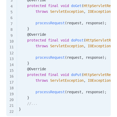
protected
final
void
doGet
(
HttpServletReque
throws
ServletException
,
IOException
{
processRequest
(
request
,
 response
)
;
}
@Override
protected
final
void
doPost
(
HttpServletRequ
throws
ServletException
,
IOException
{
processRequest
(
request
,
 response
)
;
}
@Override
protected
final
void
doPut
(
HttpServletReque
throws
ServletException
,
IOException
{
processRequest
(
request
,
 response
)
;
}
//...
}