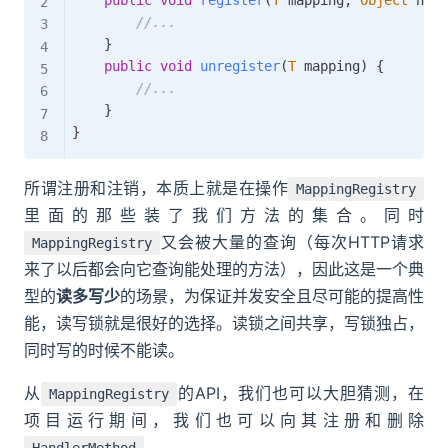
public
void
register
(
T
 mapping
,
Object
 hand
//...
}
public
void
unregister
(
T
 mapping
)
{
//...
}
}
所谓注册和注销，本质上就是在操作
MappingRegistry
里面的那些装了我们方法的集合。同时
又会被大量的查询（每次HTTP请求
MappingRegistry
来了以后都会向它查询能处理的方法），因此这是一个典
型的
读多写少
的场景，为保证并发安全且尽可能的提高性
能，读写锁就是很好的选择。读锁之间共享，写锁独占，
同时写的时候不能读。
从
的API，我们也可以大胆猜测，在
MappingRegistry
项目运行期间，我们也可以向其注册和删除
。