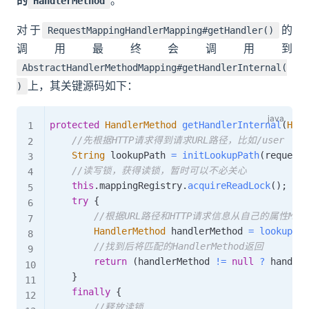
的
。
HandlerMethod
对于
的
RequestMappingHandlerMapping#getHandler()
调用最终会调用到
AbstractHandlerMethodMapping#getHandlerInternal(
上，其关键源码如下：
)
protected
HandlerMethod
getHandlerInternal
(
Http
//先根据HTTP请求得到请求URL路径，比如/user
String
 lookupPath 
=
initLookupPath
(
request
)
//读写锁，获得读锁，暂时可以不必关心
this
.
mappingRegistry
.
acquireReadLock
(
)
;
try
{
//根据URL路径和HTTP请求信息从自己的属性Mappin
HandlerMethod
 handlerMethod 
=
lookupHan
//找到后将匹配的HandlerMethod返回
return
(
handlerMethod 
!=
null
?
 handler
}
finally
{
//释放读锁