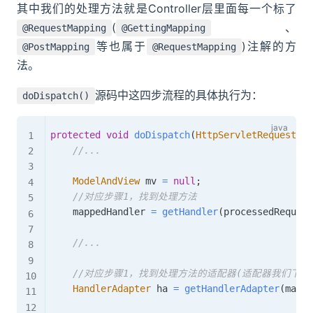
其中我们的处理方法就是Controller层里面每一个标了
(
、
@RequestMapping
@GettingMapping
等也属于
)注解的方
@PostMapping
@RequestMapping
法。
源码中这四步流程的具体执行为：
doDispatch()
protected
void
doDispatch
(
HttpServletRequest
 re
//...
ModelAndView
 mv 
=
null
;
//对应步骤1，找到处理方法
    mappedHandler 
=
getHandler
(
processedRequest
//...
//对应步骤1，找到处理方法的适配器(适配器我们下面
HandlerAdapter
 ha 
=
getHandlerAdapter
(
mappe