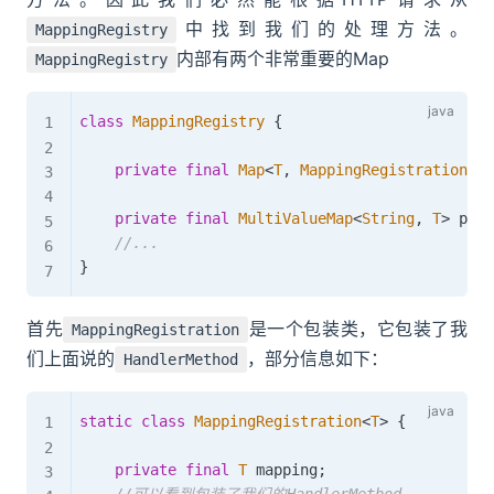
中找到我们的处理方法。
MappingRegistry
内部有两个非常重要的Map
MappingRegistry
class
MappingRegistry
{
private
final
Map
<
T
,
MappingRegistration
<
T
>
private
final
MultiValueMap
<
String
,
T
>
 path
//...
}
首先
是一个包装类，它包装了我
MappingRegistration
们上面说的
，部分信息如下：
HandlerMethod
static
class
MappingRegistration
<
T
>
{
private
final
T
 mapping
;