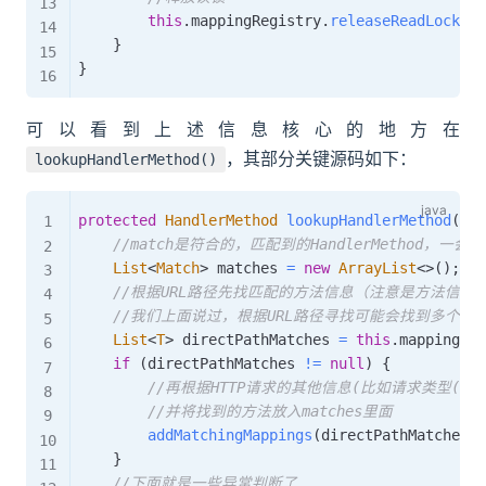
this
.
mappingRegistry
.
releaseReadLock
(
)
;
}
}
可以看到上述信息核心的地方在
，其部分关键源码如下：
lookupHandlerMethod()
protected
HandlerMethod
lookupHandlerMethod
(
Str
//match是符合的，匹配到的HandlerMethod，一会
List
<
Match
>
 matches 
=
new
ArrayList
<
>
(
)
;
//根据URL路径先找匹配的方法信息（注意是方法信息
//我们上面说过，根据URL路径寻找可能会找到多个符合的方法，比
List
<
T
>
 directPathMatches 
=
this
.
mappingReg
if
(
directPathMatches 
!=
null
)
{
//再根据HTTP请求的其他信息(比如请求类型(GE
//并将找到的方法放入matches里面
addMatchingMappings
(
directPathMatches
,
 
}
//下面就是一些异常判断了