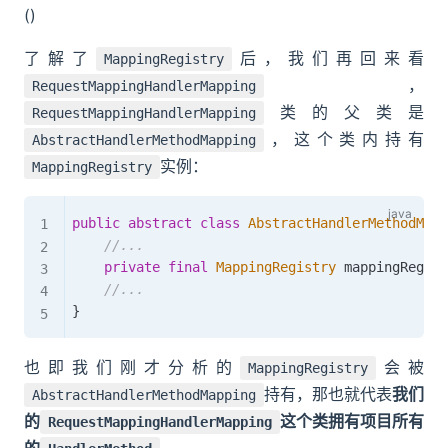
()
了解了
后，我们再回来看
MappingRegistry
，
RequestMappingHandlerMapping
类的父类是
RequestMappingHandlerMapping
，这个类内持有
AbstractHandlerMethodMapping
实例：
MappingRegistry
public
abstract
class
AbstractHandlerMethodMapp
//...
private
final
MappingRegistry
 mappingRegist
//...
}
也即我们刚才分析的
会被
MappingRegistry
持有，那也就代表
我们
AbstractHandlerMethodMapping
的
这个类拥有项目所有
RequestMappingHandlerMapping