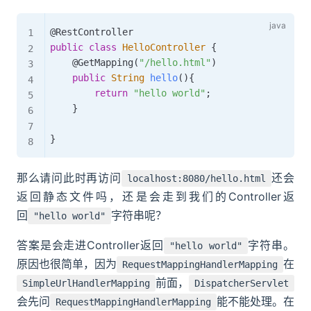
@RestController
public
class
HelloController
{
@GetMapping
(
"/hello.html"
)
public
String
hello
(
)
{
return
"hello world"
;
}
}
那么请问此时再访问
还会
localhost:8080/hello.html
返回静态文件吗，还是会走到我们的Controller返
回
字符串呢？
"hello world"
答案是会走进Controller返回
字符串。
"hello world"
原因也很简单，因为
在
RequestMappingHandlerMapping
前面，
SimpleUrlHandlerMapping
DispatcherServlet
会先问
能不能处理。在
RequestMappingHandlerMapping