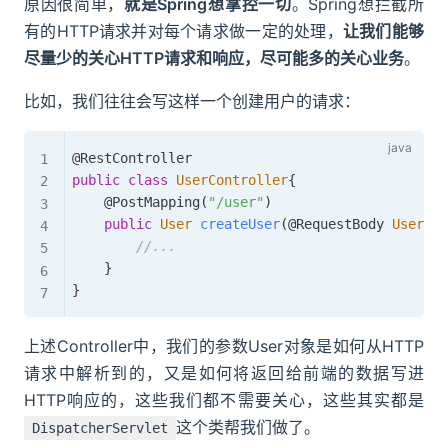
原因很简单，
就是Spring想掌控一切
。Spring想拦截所
有的HTTP请求并对每个请求做一定的处理，
让我们能够
尽量少的关心HTTP请求和响应，尽可能多的关心业务
。
比如，我们往往会写这样一个创建用户的请求：
@RestController
public
class
UserController
{
@PostMapping
(
"/user"
)
public
User
createUser
(
@RequestBody
User
 us
//...
}
}
上述Controller中，我们的参数User对象是如何从HTTP
请求中解析到的，又是如何将返回给前端的数据写进
HTTP响应的，这些我们都不需要关心，这些其实都是
这个类帮我们做了。
DispatcherServlet