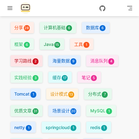
Skip to content
分享
计算机基础
数据库
28
6
6
框架
Java
工具
6
15
1
学习路线
海量数据
消息队列
2
9
4
实践经验
缓存
笔记
3
17
5
Tomcat
设计模式
分布式
1
13
7
优质文章
场景设计
MySQL
31
20
1
netty
springcloud
redis
1
1
1