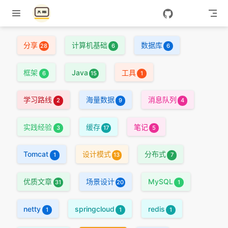
Skip to content
分享
计算机基础
数据库
28
6
6
框架
Java
工具
6
15
1
学习路线
海量数据
消息队列
2
9
4
实践经验
缓存
笔记
3
17
5
Tomcat
设计模式
分布式
1
13
7
优质文章
场景设计
MySQL
31
20
1
netty
springcloud
redis
1
1
1