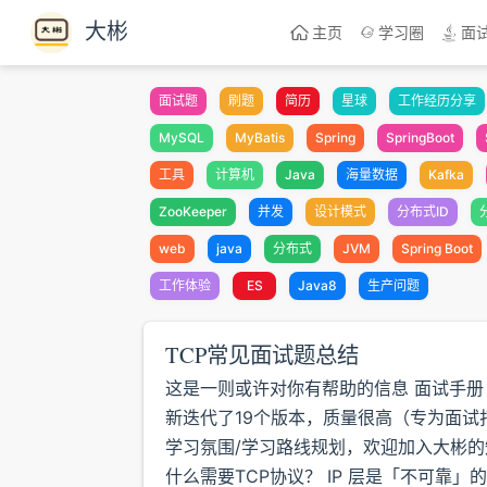
Skip to content
大彬
主页
学习圈
面
面试题
刷题
简历
星球
工作经历分享
MySQL
MyBatis
Spring
SpringBoot
工具
计算机
Java
海量数据
Kafka
ZooKeeper
并发
设计模式
分布式ID
web
java
分布式
JVM
Spring Boot
工作体验
ES
Java8
生产问题
TCP常见面试题总结
这是一则或许对你有帮助的信息 面试手
新迭代了19个版本，质量很高（专为面试打
学习氛围/学习路线规划，欢迎加入大彬的知
什么需要TCP协议？ IP 层是「不可靠」