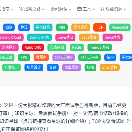
试指南
进阶之路
源码解读
工具
珍藏资源
TCP
国企
算法
数据结构
网络
操作系统
MongoDB
Spring Cloud
Spring MVC
Java基础
Java集合
Java并发
消息队列
RabbitMQ
实践经验
Redis
Tomcat基础
分布式锁
RPC
微服务
分布式架构
分布式事务
架构
数据
开发技巧
场景设计
资讯
职业规划
校招
offer选择
册：这是一份大彬精心整理的大厂面试手册最新版，目前已经更
造）; 知识星球：专属面试手册/一对一交流/简历修改/超棒的
识星球（点击链接查看星球的详细介绍）; TCP协议面试题 为
的,它不保证网络包的交付