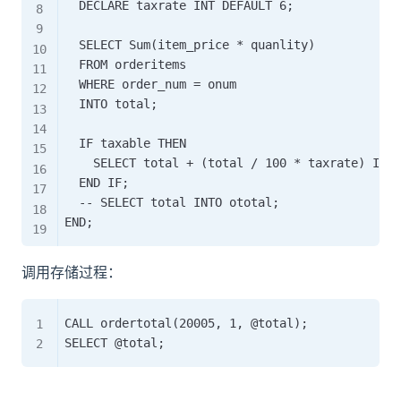
	DECLARE taxrate INT DEFAULT 6;

	SELECT Sum(item_price * quanlity)

	FROM orderitems

	WHERE order_num = onum

	INTO total;

	IF taxable THEN

		SELECT total + (total / 100 * taxrate) INTO total;

	END IF;

	-- SELECT total INTO ototal;

调用存储过程：
CALL ordertotal(20005, 1, @total);
