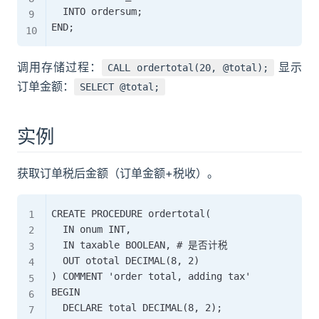
	INTO ordersum;

调用存储过程：
显示
CALL ordertotal(20, @total);
订单金额：
SELECT @total;
实例
获取订单税后金额（订单金额+税收）。
CREATE PROCEDURE ordertotal(

	IN onum INT,

	IN taxable BOOLEAN, # 是否计税

	OUT ototal DECIMAL(8, 2)

) COMMENT 'order total, adding tax'

BEGIN

	DECLARE total DECIMAL(8, 2);
