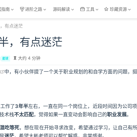
试指南
进阶之路
源码解读
工具
珍藏资源
，有点迷茫
半，有点迷茫
大约 4 分钟
星球
open in new window
中，有小伙伴提了一个关于职业规划的和自学方面的问题，
今工作了
3年半
左右，一直在同一个岗位上，近段时间因为公司
技术栈
不太匹配
，觉得如果一直变动会影响自己的
职业发展
。
混吃等死
，想在现在开始寻求改变，希望通过学习，让自己有
是
迷茫
，希望大彬老师可以帮忙解惑，非常感谢。