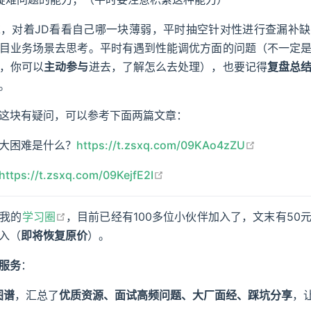
，对着JD看看自己哪一块薄弱，平时抽空针对性进行查漏补
目业务场景去思考。平时有遇到性能调优方面的问题（不一定
，你可以
主动参与
进去，了解怎么去处理），也要记得
复盘总
。
这块有疑问，可以参考下面两篇文章：
open in n
大困难是什么？
https://t.zsxq.com/09KAo4zZU
open in new window
https://t.zsxq.com/09KejfE2I
open in new window
我的
学习圈
，目前已经有100多位小伙伴加入了，文末有50
入（
即将恢复原价
）。
服务
：
图谱
，汇总了
优质资源、面试高频问题、大厂面经、踩坑分享
，