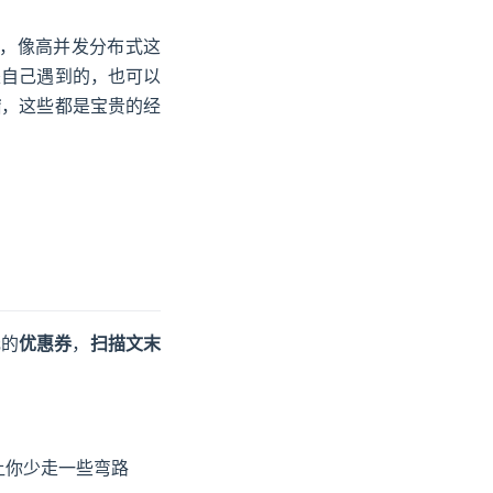
缺，像高并发分布式这
是自己遇到的，也可以
结
，这些都是宝贵的经
ew window
元的
优惠券
，
扫描文末
让你少走一些弯路