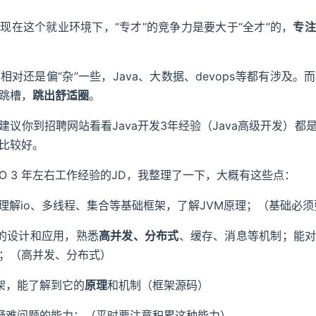
现在这个就业环境下，“专才”的竞争力是要大于“全才”的，
专注
对还是偏“杂”一些，Java、大数据、devops等都有涉及
跳槽，
跳出舒适圈
。
建议你到招聘网站看看Java开发3年经验（Java高级开发）都
比较好。
O 3 年左右工作经验的JD，我整理了一下，大概有这些点：
理解io、多线程、集合等基础框架，了解JVM原理；（基础必
的设计和应用，熟悉
高并发、分布式
、缓存、消息等机制；能
；（高并发、分布式）
架，能了解到它的
原理
和机制（框架源码）
疑难问题的能力；（平时要注意积累这种能力）