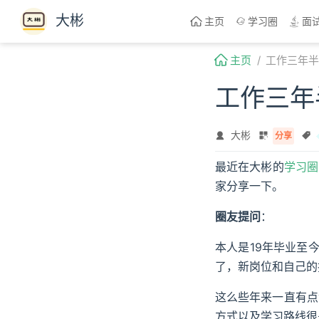
Skip to content
大彬
主页
学习圈
面
主页
工作三年半
工作三年
大彬
分享
最近在大彬的
学习圈
家分享一下。
圈友提问
：
本人是19年毕业至
了，新岗位和自己的
这么些年来一直有点
方式以及学习路线很